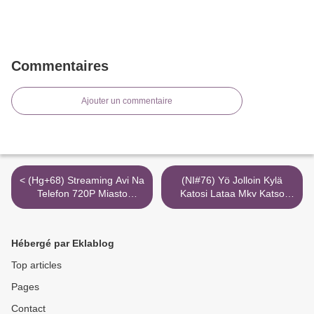
Commentaires
Ajouter un commentaire
< (Hg+68) Streaming Avi Na
(NI#76) Yö Jolloin Kylä
Telefon 720P Miasto
Katosi Lataa Mkv Katso
Bezprawia
720P Elisa Viihde >
Hébergé par Eklablog
Top articles
Pages
Contact