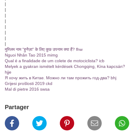
|
|
|
|
|
|
|
|
मुस्लिम नाम "हुनैज़ा" के लिए कुछ उपनाम क्या हैं? fhw
Nguoi Nhân Tao 2015 mimg
Qual é a finalidade de um colete de motociclista? icb
Melyek a gyakran ismételt kérdések Chongqing, Kína kapcsán?
hjje
Я хочу жить в Китае. Можно ли там прожить год-два? bhj
Grijesi prošlosti 2019 ckd
Mal di pietre 2016 swsa
Partager