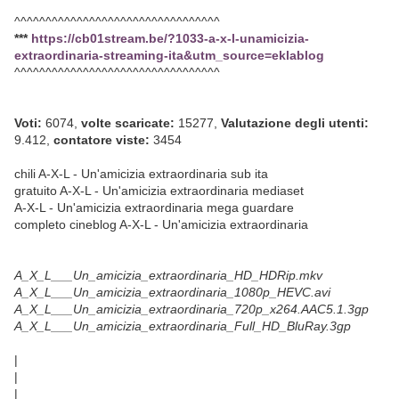
^^^^^^^^^^^^^^^^^^^^^^^^^^^^^^^^^
***
https://cb01stream.be/?1033-a-x-l-unamicizia-
extraordinaria-streaming-ita&utm_source=eklablog
^^^^^^^^^^^^^^^^^^^^^^^^^^^^^^^^^
Voti:
6074,
volte scaricate:
15277,
Valutazione degli utenti:
9.412,
contatore viste:
3454
chili A-X-L - Un'amicizia extraordinaria sub ita
gratuito A-X-L - Un'amicizia extraordinaria mediaset
A-X-L - Un'amicizia extraordinaria mega guardare
completo cineblog A-X-L - Un'amicizia extraordinaria
A_X_L___Un_amicizia_extraordinaria_HD_HDRip.mkv
A_X_L___Un_amicizia_extraordinaria_1080p_HEVC.avi
A_X_L___Un_amicizia_extraordinaria_720p_x264.AAC5.1.3gp
A_X_L___Un_amicizia_extraordinaria_Full_HD_BluRay.3gp
|
|
|